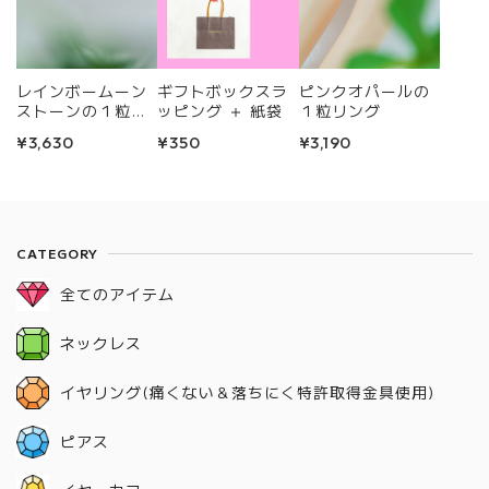
レインボームーン
ギフトボックスラ
ピンクオパールの
ストーンの１粒リ
ッピング ＋ 紙袋
１粒リング
ング
¥3,630
¥350
¥3,190
CATEGORY
全てのアイテム
ネックレス
イヤリング(痛くない＆落ちにく特許取得金具使用)
ピアス