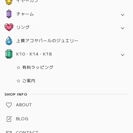
イヤーカフ
チャーム
ネックレス用チャーム
リング
イヤリング＆ピアス用チャーム
K10
上質アコヤパールのジュエリー
14KGF
K10・K14・K18
SILVER925
K10
☆ 有料ラッピング
K14
☆ ご案内
K18
SHOP INFO
ABOUT
BLOG
CONTACT