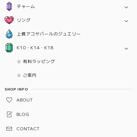
チャーム
ネックレス用チャーム
リング
イヤリング＆ピアス用チャーム
K10
上質アコヤパールのジュエリー
14KGF
K10・K14・K18
SILVER925
K10
☆ 有料ラッピング
K14
☆ ご案内
K18
SHOP INFO
ABOUT
BLOG
CONTACT